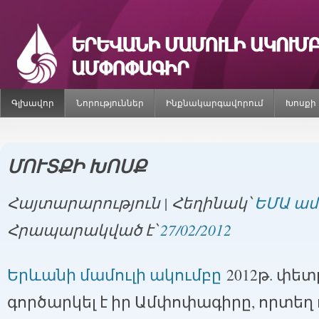
Գլխավոր
Նորություններ
Ինքնակարգավորում
Խոսքի
ՄՈՒՏՔԻ ԽՈՍՔ
Հայտարարություն | Հեղինակ՝
ԵՄԱ ա
Հրապարակված է՝
27/02/2012
Երևանի մամուլի ակումբը
2012թ. փե
գործարկել է իր Ամփոփագիրը, որտեղ