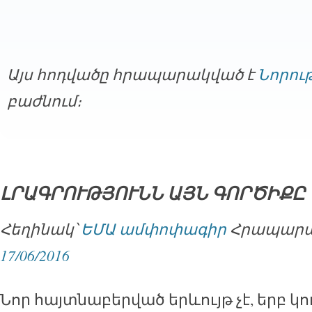
Այս հոդվածը հրապարակված է
Նորութ
բաժնում։
ԼՐԱԳՐՈՒԹՅՈՒՆՆ ԱՅՆ ԳՈՐԾԻՔԸ 
Հեղինակ՝
ԵՄԱ ամփոփագիր
Հրապարակ
17/06/2016
Նոր հայտնաբերված երևույթ չէ, երբ կ