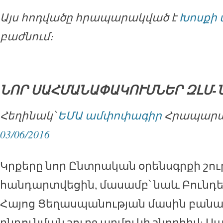
Այս հոդվածը հրապարակված է
Խոսքի 
բաժնում։
ՆՈՐ ՍԱՀՄԱՆԱՓԱԿՈՒՄՆԵՐ ԶԼՄ-
Հեղինակ՝
ԵՄԱ ամփոփագիր
Հրապարակ
03/06/2016
Կրքերը նոր Ընտրական օրենսգրքի շու
հանդարտվեցին, մասամբ՝ նաև Բունդ
Հայոց Ցեղասպանության մասին բան
ընդունման շուրջ աղմուկի շնորհիվ: Ս